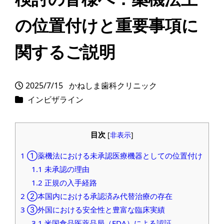
の位置付けと重要事項に
関するご説明
2025/7/15
かねしま歯科クリニック
投稿日
著
カテゴリー
インビザライン
者
目次
[
非表示
]
1
①薬機法における未承認医療機器としての位置付け
1.1
未承認の理由
1.2
正規の入手経路
2
②本国内における承認済み代替治療の存在
3
③外国における安全性と豊富な臨床実績
3.1
米国食品医薬品局（FDA）による認証