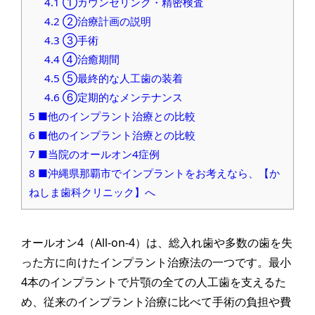
4.1
①カウンセリング・精密検査
4.2
②治療計画の説明
4.3
③手術
4.4
④治癒期間
4.5
⑤最終的な人工歯の装着
4.6
⑥定期的なメンテナンス
5
■他のインプラント治療との比較
6
■他のインプラント治療との比較
7
■当院のオールオン4症例
8
■沖縄県那覇市でインプラントをお考えなら、【か
ねしま歯科クリニック】へ
オールオン4（All-on-4）は、総入れ歯や多数の歯を失
った方に向けたインプラント治療法の一つです。最小
4本のインプラントで片顎の全ての人工歯を支えるた
め、従来のインプラント治療に比べて手術の負担や費