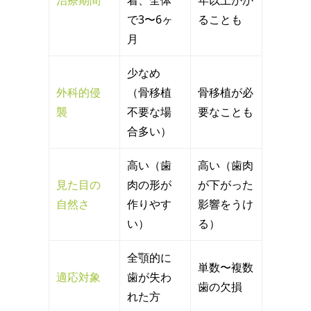
治療期間
着、全体
年以上かか
で3〜6ヶ
ることも
月
少なめ
外科的侵
（骨移植
骨移植が必
襲
不要な場
要なことも
合多い）
高い（歯
高い（歯肉
見た目の
肉の形が
が下がった
自然さ
作りやす
影響をうけ
い）
る）
全顎的に
単数〜複数
適応対象
歯が失わ
歯の欠損
れた方