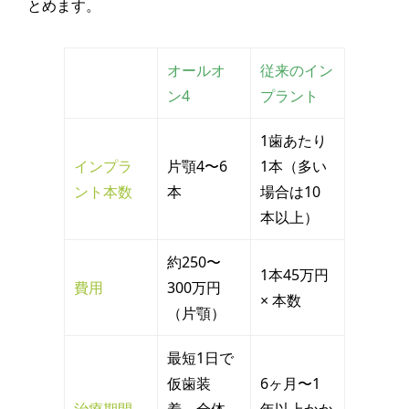
とめます。
オールオ
従来のイン
ン4
プラント
1歯あたり
インプラ
片顎4〜6
1本（多い
ント本数
本
場合は10
本以上）
約250〜
1本45万円
費用
300万円
× 本数
（片顎）
最短1日で
仮歯装
6ヶ月〜1