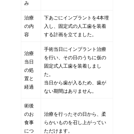
み
治療
下あごにインプラントを4本埋
の内
入し、固定式の人工歯を装着
容
する計画を立てました。
手術当日にインプラント治療
治療
を行い、その日のうちに仮の
当日
固定式人工歯を装着しまし
の処
た。
置と
当日から歯が入るため、歯が
経過
ない期間はありません。
術後
のお
治療を行ったその日から、柔
食事
らかいものを召し上がってい
につ
ただけます。