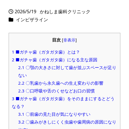
2026/5/19
かねしま歯科クリニック
投稿日
著
カテゴリー
インビザライン
者
目次
[
非表示
]
1
■ガチャ歯（ガタガタ歯）とは？
2
■ガチャ歯（ガタガタ歯）になる主な原因
2.1
〇顎の大きさに対して歯が並ぶスペースが足り
ない
2.2
〇乳歯から永久歯への生え変わりの影響
2.3
〇口呼吸や舌のくせなどお口の習慣
3
■ガチャ歯（ガタガタ歯）をそのままにするとどう
なる？
3.1
〇前歯の見た目が気になりやすい
3.2
〇歯みがきしにくく虫歯や歯周病の原因になり